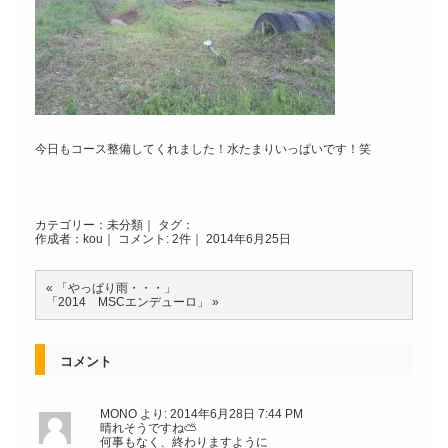
今日もコース整備してくれました！水たまりいっぱいです！笑
カテゴリー：
未分類
｜ タグ：
作成者：kou｜
コメント: 2件
｜ 2014年6月25日
«
「やっぱり雨・・・」
「2014 MSCエンデューロ」
»
コメント
MONO
より:
2014年6月28日 7:44 PM
晴れそうですね⛅️
何事もなく、終わりますように