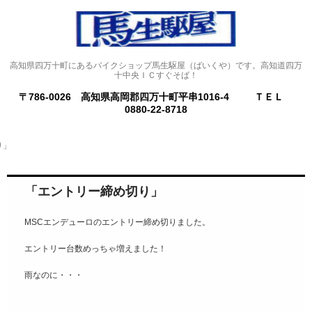
高知県四万十町にあるバイクショップ馬生駆屋（ばいくや）です。高知道四万
十中央ＩＣすぐそば！
〒786-0026 高知県高岡郡四万十町平串1016-4
ＴＥＬ
0880-22-8718
り」
「エントリー締め切り」
MSCエンデューロのエントリー締め切りました。
エントリー台数めっちゃ増えました！
雨なのに・・・