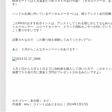
標準モードでは１充電あたり約３９ｋｍ走行可能！（カタログデータ。走
す）
ハンドル左側に付いているデジタルメーターには、残りアシスト走行距離
このPASのおすすめポイントは、アシストしてくれる感じがとてもなめら
トルクセンサー、スピードセンサー、クランク回転センサーが付いていて
ごく乗りやすいです！
試乗ＯＫなので、この乗り味を体験してみてください(^^)ｖ
あと、２月からこんなキャンペーンがあります！
２月１日から３月３１日までに自転車を購入して頂いた方で、このキャン
抽選で５０名の方に賞金１万円がプレゼントされるみたいですよ♪
カテゴリー：
未分類
｜ タグ：
作成者：kou｜
コメントはありません
｜ 2014年1月17日