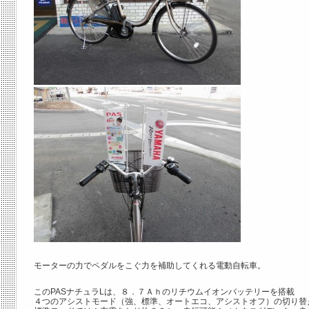
モーターの力でペダルをこぐ力を補助してくれる電動自転車。
このPASナチュラLは、８．７Ａｈのリチウムイオンバッテリーを搭載
４つのアシストモード（強、標準、オートエコ、アシストオフ）の切り替