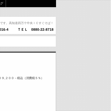
グ
です。高知道四万十中央ＩＣすぐそば！
16-4
ＴＥＬ 0880-22-8718
９,２００－税込（消費税５％）