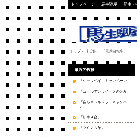
トップページ
馬生駆屋
新車・
トップ
›
未分類
›
「電動自転車」
最近の投稿
「ジモッペイ キャンペーン」
「ゴールデンウイークの休み」
「自転車ヘルメットキャンペー
ン」
「新車４台」
「２０２６年」