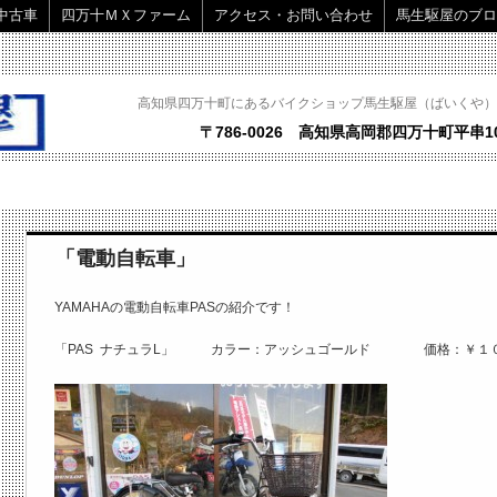
中古車
四万十ＭＸファーム
アクセス・お問い合わせ
馬生駆屋のブロ
高知県四万十町にあるバイクショップ馬生駆屋（ばいくや）
〒786-0026 高知県高岡郡四万十町平串10
「電動自転車」
YAMAHAの電動自転車PASの紹介です！
「PAS ナチュラL」 カラー：アッシュゴールド 価格：￥１０