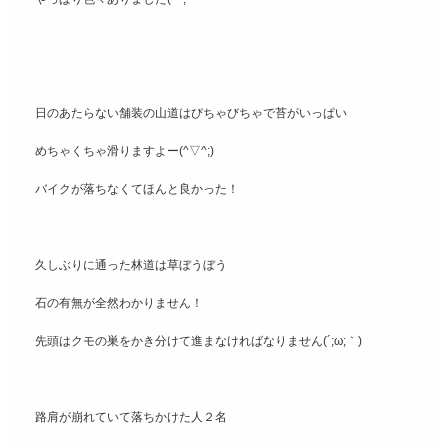
日のあたらない舗装の山道はびちゃびちゃで苔がいっぱい
めちゃくちゃ滑りますよー(^▽^;)
バイクが落ちなくてほんと良かった！
久しぶりに通った林道は草ぼうぼう
石の有無が全然わかりません！
先頭はクモの巣をかき分けて進まなければなりません(´;ω;｀)
路肩が崩れていて落ちかけた人２名