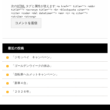
次の
HTML
タグと属性が使えます:
<a href="" title=""> <abbr
title=""> <acronym title=""> <b> <blockquote cite="">
<cite> <code> <del datetime=""> <em> <i> <q cite="">
<strike> <strong>
最近の投稿
「ジモッペイ キャンペーン」
「ゴールデンウイークの休み」
「自転車ヘルメットキャンペーン」
「新車４台」
「２０２６年」