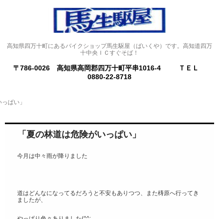
高知県四万十町にあるバイクショップ馬生駆屋（ばいくや）です。高知道四万
十中央ＩＣすぐそば！
〒786-0026 高知県高岡郡四万十町平串1016-4
ＴＥＬ
0880-22-8718
いっぱい」
「夏の林道は危険がいっぱい」
今月は中々雨が降りました
道はどんなになってるだろうと不安もありつつ、また梼原へ行ってき
ましたが、
やっぱり色々ありました(^^;