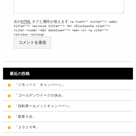
次の
HTML
タグと属性が使えます:
<a href="" title=""> <abbr
title=""> <acronym title=""> <b> <blockquote cite="">
<cite> <code> <del datetime=""> <em> <i> <q cite="">
<strike> <strong>
最近の投稿
「ジモッペイ キャンペーン」
「ゴールデンウイークの休み」
「自転車ヘルメットキャンペーン」
「新車４台」
「２０２６年」