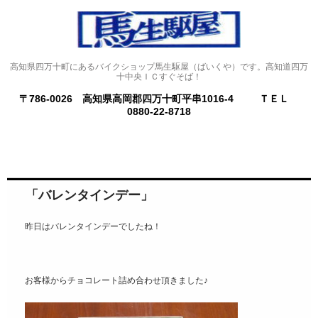
高知県四万十町にあるバイクショップ馬生駆屋（ばいくや）です。高知道四万
十中央ＩＣすぐそば！
〒786-0026 高知県高岡郡四万十町平串1016-4
ＴＥＬ
0880-22-8718
」
「バレンタインデー」
昨日はバレンタインデーでしたね！
お客様からチョコレート詰め合わせ頂きました♪