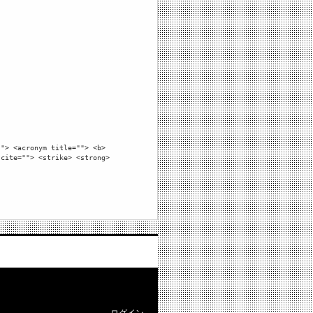
""> <acronym title=""> <b>
 cite=""> <strike> <strong>
ログイン