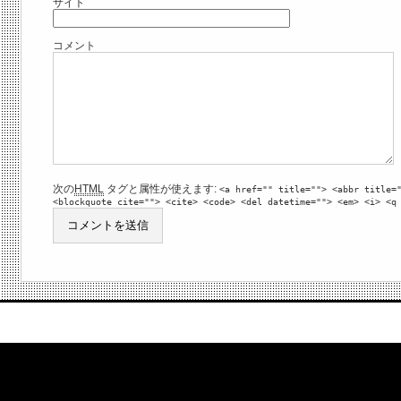
サイト
コメント
次の
HTML
タグと属性が使えます:
<a href="" title=""> <abbr title=
<blockquote cite=""> <cite> <code> <del datetime=""> <em> <i> <q