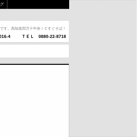
グ
です。高知道四万十中央ＩＣすぐそば！
16-4
ＴＥＬ 0880-22-8718