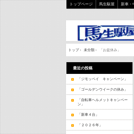
トップページ
馬生駆屋
新車・
トップ
›
未分類
›
「お盆休み」
最近の投稿
「ジモッペイ キャンペーン」
「ゴールデンウイークの休み」
「自転車ヘルメットキャンペー
ン」
「新車４台」
「２０２６年」