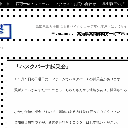
中古車
四万十ＭＸファーム
アクセス・お問い合わせ
馬生駆屋のブロ
高知県四万十町にあるバイクショップ馬生駆屋（ばいくや）
〒786-0026 高知県高岡郡四万十町平串10
会」
「ハスクバーナ試乗会」
１１月１日の日曜日に、ファームでハスクバーナの試乗会があります。
愛媛チームがんすたーれのとっこちゃんさんから連絡があり、開催される
なかなか無い機会ですので、興味のある方は是非行ってみてください。
参加費は無料ですが、通常走行料￥１０００－はお支払いください。