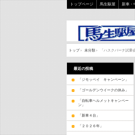
トップページ
馬生駆屋
新車・
トップ
›
未分類
›
「ハスクバーナ試乗
最近の投稿
「ジモッペイ キャンペーン」
「ゴールデンウイークの休み」
「自転車ヘルメットキャンペー
ン」
「新車４台」
「２０２６年」