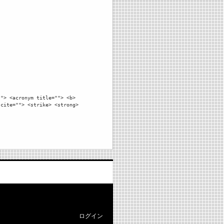
""> <acronym title=""> <b>
 cite=""> <strike> <strong>
ログイン