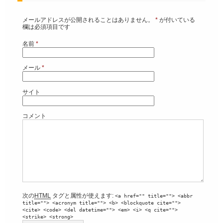
メールアドレスが公開されることはありません。
*
が付いている
欄は必須項目です
名前
*
メール
*
サイト
コメント
次の
HTML
タグと属性が使えます:
<a href="" title=""> <abbr
title=""> <acronym title=""> <b> <blockquote cite="">
<cite> <code> <del datetime=""> <em> <i> <q cite="">
<strike> <strong>