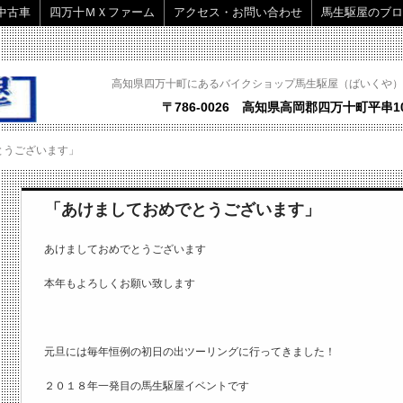
中古車
四万十ＭＸファーム
アクセス・お問い合わせ
馬生駆屋のブロ
高知県四万十町にあるバイクショップ馬生駆屋（ばいくや）
〒786-0026 高知県高岡郡四万十町平串10
とうございます」
「あけましておめでとうございます」
あけましておめでとうございます
本年もよろしくお願い致します
元旦には毎年恒例の初日の出ツーリングに行ってきました！
２０１８年一発目の馬生駆屋イベントです