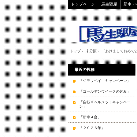
トップページ
馬生駆屋
新車・
トップ
›
未分類
›
「あけましておめで
最近の投稿
「ジモッペイ キャンペーン」
「ゴールデンウイークの休み」
「自転車ヘルメットキャンペー
ン」
「新車４台」
「２０２６年」