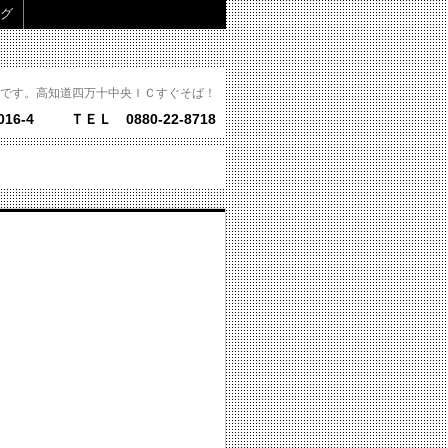
グ
です。高知道四万十中央ＩＣすぐそば！
16-4
ＴＥＬ 0880-22-8718