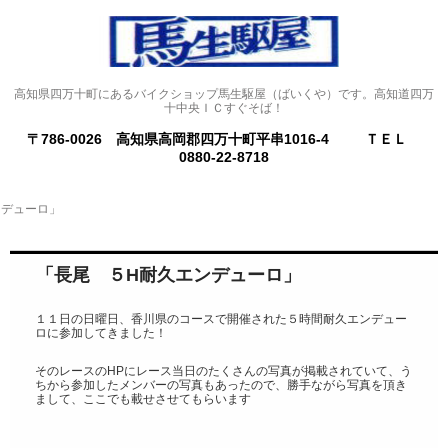
高知県四万十町にあるバイクショップ馬生駆屋（ばいくや）です。高知道四万
十中央ＩＣすぐそば！
〒786-0026 高知県高岡郡四万十町平串1016-4
ＴＥＬ
0880-22-8718
ンデューロ」
「長尾 ５H耐久エンデューロ」
１１日の日曜日、香川県のコースで開催された５時間耐久エンデュー
ロに参加してきました！
そのレースのHPにレース当日のたくさんの写真が掲載されていて、う
ちから参加したメンバーの写真もあったので、勝手ながら写真を頂き
まして、ここでも載せさせてもらいます