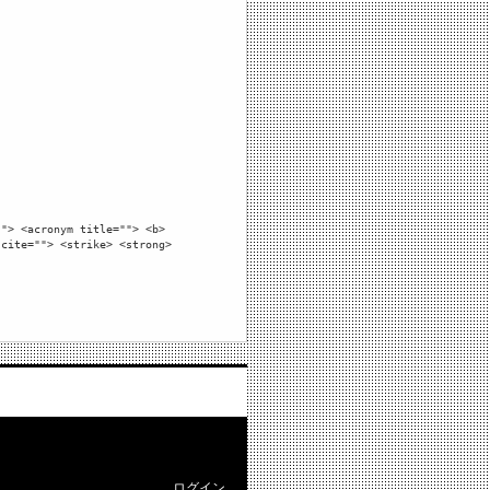
""> <acronym title=""> <b>
 cite=""> <strike> <strong>
ログイン