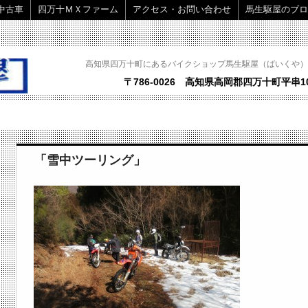
中古車
四万十ＭＸファーム
アクセス・お問い合わせ
馬生駆屋のブロ
高知県四万十町にあるバイクショップ馬生駆屋（ばいくや）
〒786-0026 高知県高岡郡四万十町平串10
「雪中ツーリング」