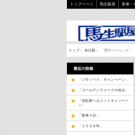
トップページ
馬生駆屋
新車・
トップ
›
未分類
›
「雪中ツーリング」
最近の投稿
「ジモッペイ キャンペーン」
「ゴールデンウイークの休み」
「自転車ヘルメットキャンペー
ン」
「新車４台」
「２０２６年」