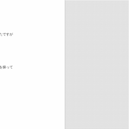
たですが
を操って