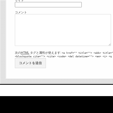
サイト
コメント
次の
HTML
タグと属性が使えます:
<a href="" title=""> <abbr title=
<blockquote cite=""> <cite> <code> <del datetime=""> <em> <i> <q