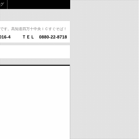
グ
です。高知道四万十中央ＩＣすぐそば！
16-4
ＴＥＬ 0880-22-8718