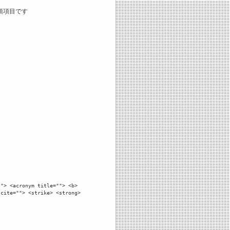
須項目です
""> <acronym title=""> <b>
 cite=""> <strike> <strong>