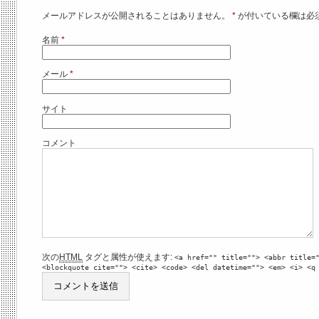
メールアドレスが公開されることはありません。
*
が付いている欄は必
名前
*
メール
*
サイト
コメント
次の
HTML
タグと属性が使えます:
<a href="" title=""> <abbr title=
<blockquote cite=""> <cite> <code> <del datetime=""> <em> <i> <q