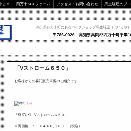
中古車
四万十ＭＸファーム
アクセス・お問い合わせ
馬生駆屋のブロ
高知県四万十町にあるバイクショップ馬生駆屋（ばいくや）
〒786-0026 高知県高岡郡四万十町平串10
０」
「Vストローム６５０」
お客様からの委託販売車両のご紹介です
「SUZUKI Vストローム６５０」
車両価格 ： ￥４４０,０００－（税込）