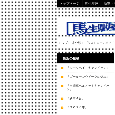
トップページ
馬生駆屋
新車・
トップ
›
未分類
›
「Vストローム６５
最近の投稿
「ジモッペイ キャンペーン」
「ゴールデンウイークの休み」
「自転車ヘルメットキャンペー
ン」
「新車４台」
「２０２６年」