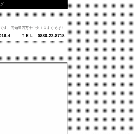
グ
です。高知道四万十中央ＩＣすぐそば！
16-4
ＴＥＬ 0880-22-8718