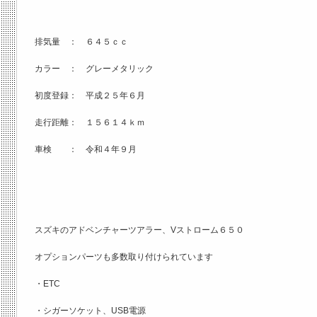
排気量 ： ６４５ｃｃ
カラー ： グレーメタリック
初度登録： 平成２５年６月
走行距離： １５６１４ｋｍ
車検 ： 令和４年９月
スズキのアドベンチャーツアラー、Vストローム６５０
オプションパーツも多数取り付けられています
・ETC
・シガーソケット、USB電源