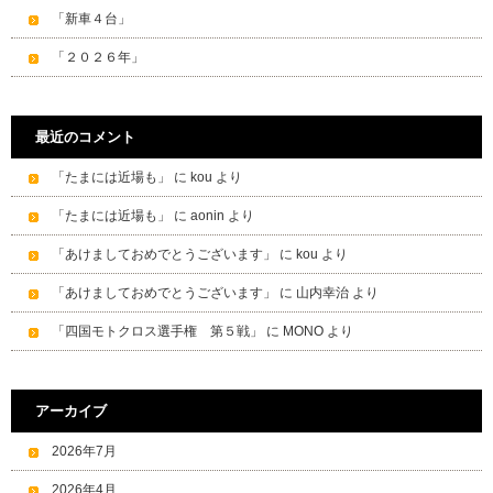
「新車４台」
「２０２６年」
最近のコメント
「たまには近場も」
に
kou
より
「たまには近場も」
に
aonin
より
「あけましておめでとうございます」
に
kou
より
「あけましておめでとうございます」
に
山内幸治
より
「四国モトクロス選手権 第５戦」
に
MONO
より
アーカイブ
2026年7月
2026年4月