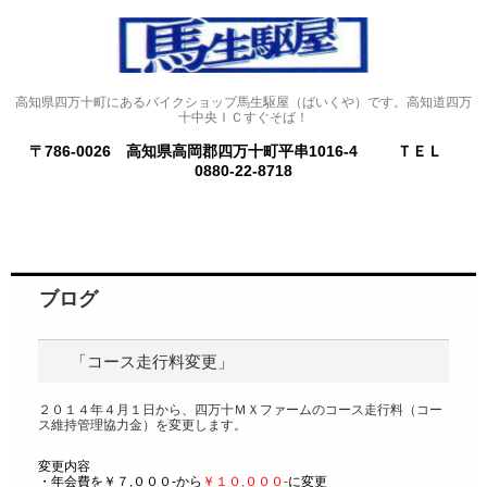
高知県四万十町にあるバイクショップ馬生駆屋（ばいくや）です。高知道四万
十中央ＩＣすぐそば！
〒786-0026 高知県高岡郡四万十町平串1016-4
ＴＥＬ
0880-22-8718
ブログ
「コース走行料変更」
２０１４年４月１日から、四万十ＭＸファームのコース走行料（コー
ス維持管理協力金）を変更します。
変更内容
・年会費を￥７,０００‐から
￥１０,０００‐
に変更