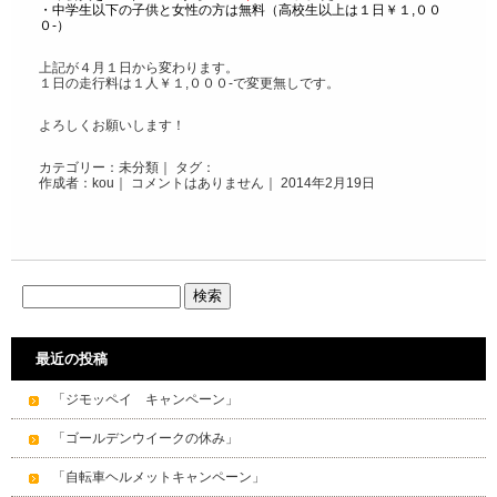
・中学生以下の子供と女性の方は無料（高校生以上は１日￥１,００
０‐）
上記が４月１日から変わります。
１日の走行料は１人￥１,０００‐で変更無しです。
よろしくお願いします！
カテゴリー：
未分類
｜ タグ：
作成者：kou｜
コメントはありません
｜ 2014年2月19日
最近の投稿
「ジモッペイ キャンペーン」
「ゴールデンウイークの休み」
「自転車ヘルメットキャンペーン」