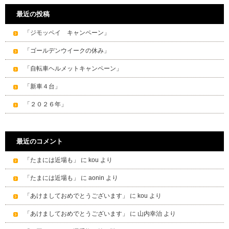
最近の投稿
「ジモッペイ キャンペーン」
「ゴールデンウイークの休み」
「自転車ヘルメットキャンペーン」
「新車４台」
「２０２６年」
最近のコメント
「たまには近場も」
に
kou
より
「たまには近場も」
に
aonin
より
「あけましておめでとうございます」
に
kou
より
「あけましておめでとうございます」
に
山内幸治
より