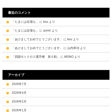
最近のコメント
「たまには近場も」
に
kou
より
「たまには近場も」
に
aonin
より
「あけましておめでとうございます」
に
kou
より
「あけましておめでとうございます」
に
山内幸治
より
「四国モトクロス選手権 第５戦」
に
MONO
より
アーカイブ
2026年7月
2026年4月
2026年2月
2026年1月