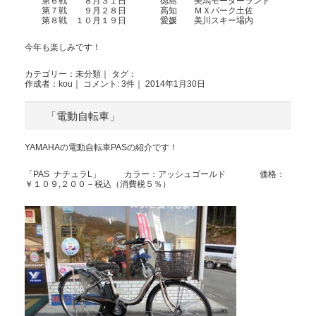
第６戦 ８月３１日 徳島 美馬モーターランド
第７戦 ９月２８日 高知 ＭＸパーク土佐
第８戦 １０月１９日 愛媛 美川スキー場内
今年も楽しみです！
カテゴリー：
未分類
｜ タグ：
作成者：kou｜
コメント: 3件
｜ 2014年1月30日
「電動自転車」
YAMAHAの電動自転車PASの紹介です！
「PAS ナチュラL」 カラー：アッシュゴールド 価格：
￥１０９,２００－税込（消費税５％）