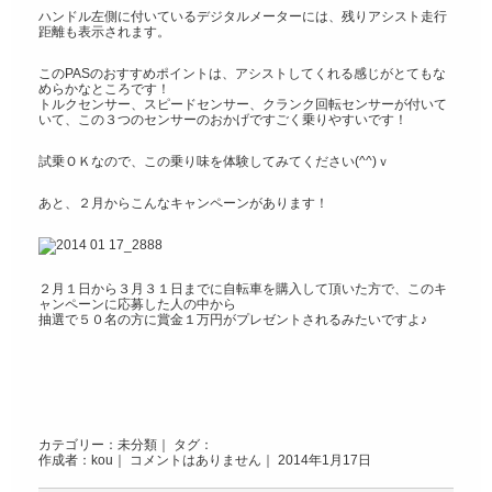
ハンドル左側に付いているデジタルメーターには、残りアシスト走行
距離も表示されます。
このPASのおすすめポイントは、アシストしてくれる感じがとてもな
めらかなところです！
トルクセンサー、スピードセンサー、クランク回転センサーが付いて
いて、この３つのセンサーのおかげですごく乗りやすいです！
試乗ＯＫなので、この乗り味を体験してみてください(^^)ｖ
あと、２月からこんなキャンペーンがあります！
２月１日から３月３１日までに自転車を購入して頂いた方で、このキ
ャンペーンに応募した人の中から
抽選で５０名の方に賞金１万円がプレゼントされるみたいですよ♪
カテゴリー：
未分類
｜ タグ：
作成者：kou｜
コメントはありません
｜ 2014年1月17日