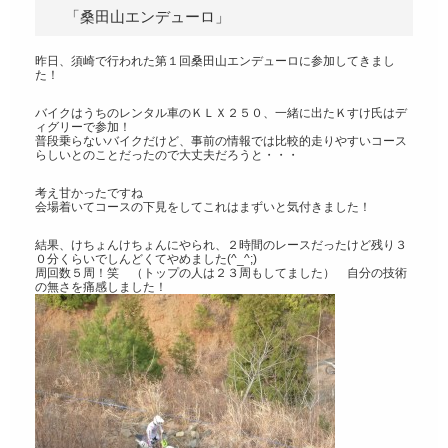
「桑田山エンデューロ」
昨日、須崎で行われた第１回桑田山エンデューロに参加してきまし
た！
バイクはうちのレンタル車のＫＬＸ２５０、一緒に出たＫすけ氏はデ
ィグリーで参加！
普段乗らないバイクだけど、事前の情報では比較的走りやすいコース
らしいとのことだったので大丈夫だろうと・・・
考え甘かったですね
会場着いてコースの下見をしてこれはまずいと気付きました！
結果、けちょんけちょんにやられ、２時間のレースだったけど残り３
０分くらいでしんどくてやめました(^_^;)
周回数５周！笑 （トップの人は２３周もしてました） 自分の技術
の無さを痛感しました！