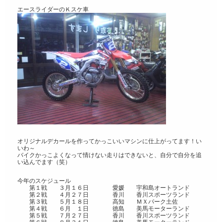
エースライダーのＫスケ車
オリジナルデカールを作ってかっこいいマシンに仕上がってます！い
いわ～
バイクかっこよくなって情けない走りはできないと、自分で自分を追
い込んでます（笑）
今年のスケジュール
第１戦 ３月１６日 愛媛 宇和島オートランド
第２戦 ４月２７日 香川 香川スポーツランド
第３戦 ５月１８日 高知 ＭＸパーク土佐
第４戦 ６月 １日 徳島 美馬モーターランド
第５戦 ７月２７日 香川 香川スポーツランド