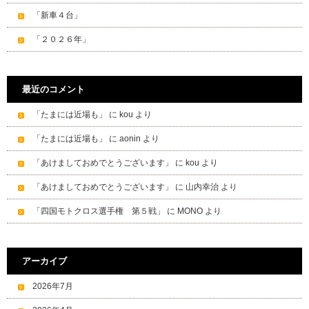
「新車４台」
「２０２６年」
最近のコメント
「たまには近場も」
に
kou
より
「たまには近場も」
に
aonin
より
「あけましておめでとうございます」
に
kou
より
「あけましておめでとうございます」
に
山内幸治
より
「四国モトクロス選手権 第５戦」
に
MONO
より
アーカイブ
2026年7月