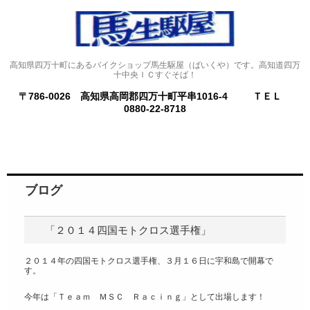
高知県四万十町にあるバイクショップ馬生駆屋（ばいくや）です。高知道四万
十中央ＩＣすぐそば！
〒786-0026 高知県高岡郡四万十町平串1016-4
ＴＥＬ
0880-22-8718
ブログ
「２０１４四国モトクロス選手権」
２０１４年の四国モトクロス選手権、３月１６日に宇和島で開幕で
す。
今年は「Ｔｅａｍ ＭＳＣ Ｒａｃｉｎｇ」として出場します！