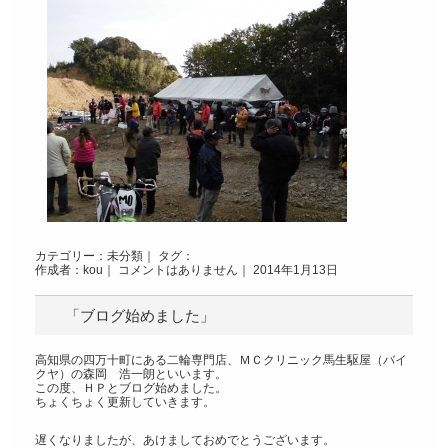
カテゴリー：
未分類
｜ タグ：
作成者：kou｜
コメントはありません
｜ 2014年1月13日
「ブログ始めました」
高知県の四万十町にある二輪専門店、ＭＣクリニック馬生駆屋（バイ
クヤ）の森岡 浩一朗といいます。
この度、ＨＰとブログ始めました。
ちょくちょく更新していきます。
遅くなりましたが、あけましておめでとうございます。