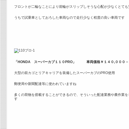
フロントが二輪なことにより前輪がスリップしそうな心配が少なくとても
うちで試乗車としておろした車両なので走行少なく程度の良い車両です
「HONDA スーパーカブ１１０PRO」 車両価格￥１４０,０００
大型の前カゴとリアキャリアを装備したスーパーカブのPRO使用
郵便局や新聞配達等に使われていますね
多くの荷物を搭載することができるので、そういった配達業務や農作業を
す