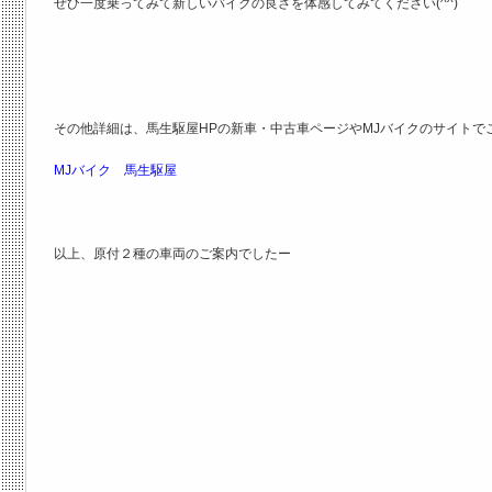
ぜひ一度乗ってみて新しいバイクの良さを体感してみてください(^^)
その他詳細は、馬生駆屋HPの新車・中古車ページやMJバイクのサイトで
MJバイク 馬生駆屋
以上、原付２種の車両のご案内でしたー