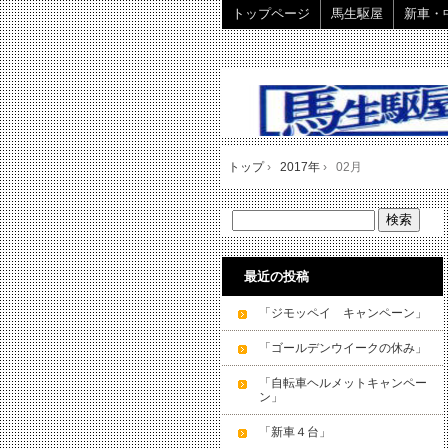
トップページ
馬生駆屋
新車・
トップ
›
2017年
›
02月
最近の投稿
「ジモッペイ キャンペーン」
「ゴールデンウイークの休み」
「自転車ヘルメットキャンペー
ン」
「新車４台」