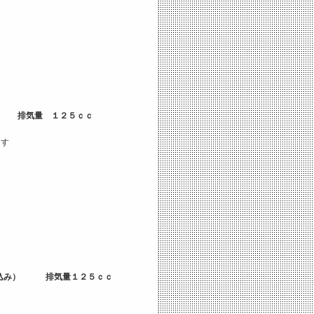
） 排気量 １２５ｃｃ
ます
税込み） 排気量１２５ｃｃ