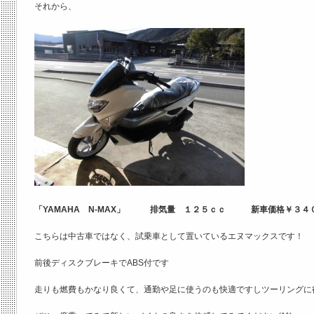
それから、
「YAMAHA N-MAX」 排気量 １２５ｃｃ 新車価格￥３４０
こちらは中古車ではなく、試乗車として置いているエヌマックスです！
前後ディスクブレーキでABS付です
走りも燃費もかなり良くて、通勤や足に使うのも快適ですしツーリングに