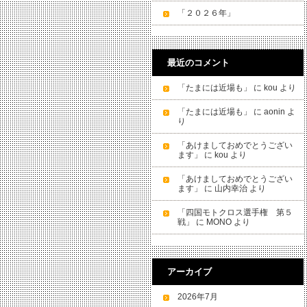
「２０２６年」
最近のコメント
「たまには近場も」
に
kou
より
「たまには近場も」
に
aonin
よ
り
「あけましておめでとうござい
ます」
に
kou
より
「あけましておめでとうござい
ます」
に
山内幸治
より
「四国モトクロス選手権 第５
戦」
に
MONO
より
アーカイブ
2026年7月