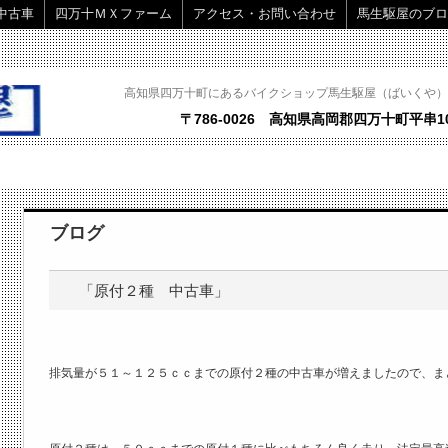
中古車
四万十ＭＸファーム
アクセス・お問い合わせ
馬生駆屋のブロ
高知県四万十町にあるバイクショップ馬生駆屋（ばいくや）
〒786-0026 高知県高岡郡四万十町平串10
ブログ
「原付２種 中古車」
排気量が５１～１２５ｃｃまでの原付２種の中古車が増えましたので、ま