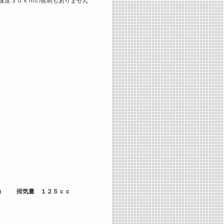
速度３０ｋｍの規制もありません
込み） 排気量 １２５ｃｃ