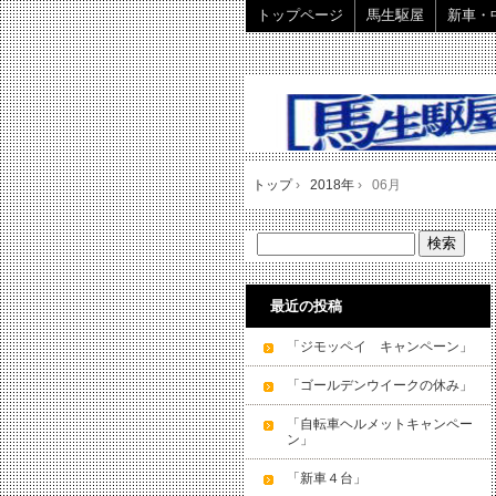
トップページ
馬生駆屋
新車・
トップ
›
2018年
›
06月
最近の投稿
「ジモッペイ キャンペーン」
「ゴールデンウイークの休み」
「自転車ヘルメットキャンペー
ン」
「新車４台」