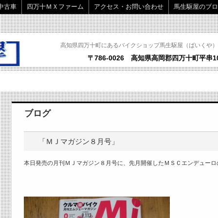
中古車
四万十ＭＸファーム
アクセス・お問い合わせ
馬生駆屋のブロ
高知県四万十町にあるバイクショップ馬生駆屋（ばいくや）
〒786-0026 高知県高岡郡四万十町平串10
ブログ
「ＭＪマガジン８月号」
本日発売の月刊ＭＪマガジン８月号に、先月開催したＭＳＣエンデューロ