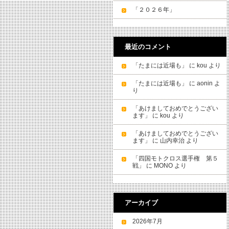
「２０２６年」
最近のコメント
「たまには近場も」
に
kou
より
「たまには近場も」
に
aonin
よ
り
「あけましておめでとうござい
ます」
に
kou
より
「あけましておめでとうござい
ます」
に
山内幸治
より
「四国モトクロス選手権 第５
戦」
に
MONO
より
アーカイブ
2026年7月