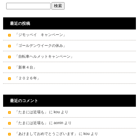
最近の投稿
「ジモッペイ キャンペーン」
「ゴールデンウイークの休み」
「自転車ヘルメットキャンペーン」
「新車４台」
「２０２６年」
最近のコメント
「たまには近場も」
に
kou
より
「たまには近場も」
に
aonin
より
「あけましておめでとうございます」
に
kou
より