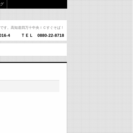
グ
です。高知道四万十中央ＩＣすぐそば！
16-4
ＴＥＬ 0880-22-8718