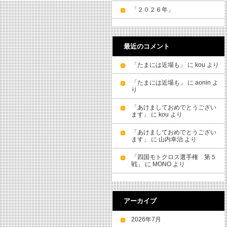
「２０２６年」
最近のコメント
「たまには近場も」
に
kou
より
「たまには近場も」
に
aonin
よ
り
「あけましておめでとうござい
ます」
に
kou
より
「あけましておめでとうござい
ます」
に
山内幸治
より
「四国モトクロス選手権 第５
戦」
に
MONO
より
アーカイブ
2026年7月