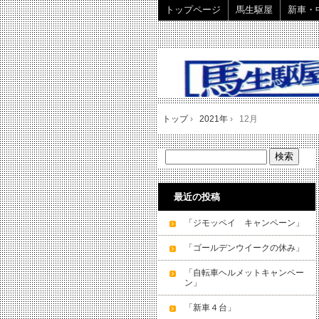
トップページ
馬生駆屋
新車・
トップ
›
2021年
›
12月
最近の投稿
「ジモッペイ キャンペーン」
「ゴールデンウイークの休み」
「自転車ヘルメットキャンペー
ン」
「新車４台」