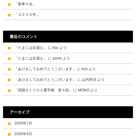
「新車４台」
「２０２６年」
最近のコメント
「たまには近場も」
に
kou
より
「たまには近場も」
に
aonin
より
「あけましておめでとうございます」
に
kou
より
「あけましておめでとうございます」
に
山内幸治
より
「四国モトクロス選手権 第５戦」
に
MONO
より
アーカイブ
2026年7月
2026年4月