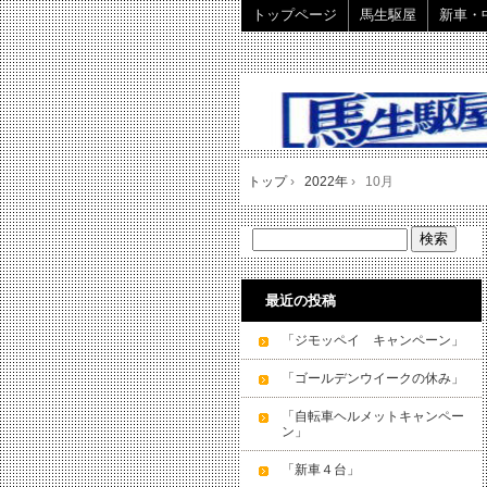
トップページ
馬生駆屋
新車・
トップ
›
2022年
›
10月
最近の投稿
「ジモッペイ キャンペーン」
「ゴールデンウイークの休み」
「自転車ヘルメットキャンペー
ン」
「新車４台」