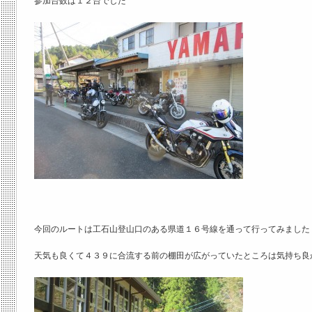
参加台数は１２台でした
今回のルートは工石山登山口のある県道１６号線を通って行ってみました
天気も良くて４３９に合流する前の棚田が広がっていたところは気持ち良