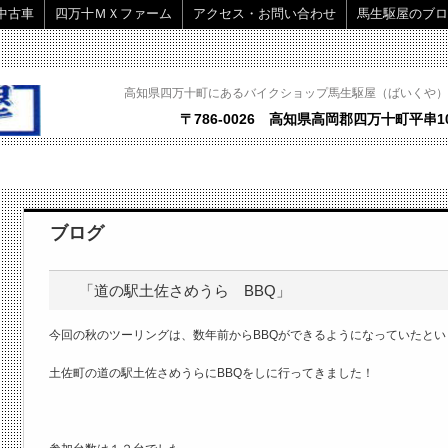
中古車
四万十ＭＸファーム
アクセス・お問い合わせ
馬生駆屋のブロ
高知県四万十町にあるバイクショップ馬生駆屋（ばいくや）
〒786-0026 高知県高岡郡四万十町平串10
ブログ
「道の駅土佐さめうら BBQ」
今回の秋のツーリングは、数年前からBBQができるようになっていたとい
土佐町の道の駅土佐さめうらにBBQをしに行ってきました！