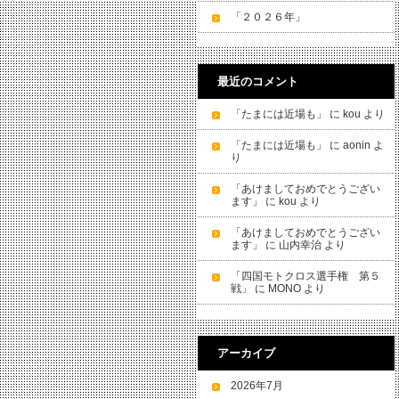
「２０２６年」
最近のコメント
「たまには近場も」
に
kou
より
「たまには近場も」
に
aonin
よ
り
「あけましておめでとうござい
ます」
に
kou
より
「あけましておめでとうござい
ます」
に
山内幸治
より
「四国モトクロス選手権 第５
戦」
に
MONO
より
アーカイブ
2026年7月