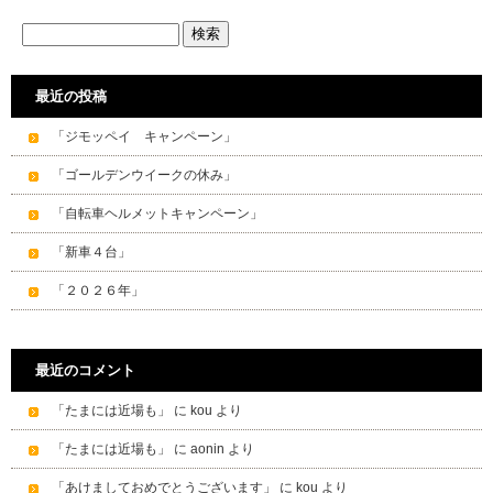
最近の投稿
「ジモッペイ キャンペーン」
「ゴールデンウイークの休み」
「自転車ヘルメットキャンペーン」
「新車４台」
「２０２６年」
最近のコメント
「たまには近場も」
に
kou
より
「たまには近場も」
に
aonin
より
「あけましておめでとうございます」
に
kou
より