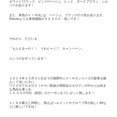
ホワイト/ブラック、ピンク/ベージュ、レッド、ダークブラウン、シル
バーがあります！
また、単色のＶＩＮOには、ベージュ、ブラックの２色があります。
Deluxeよりも車両価格が￥５,０００－安いです！
それから、ただいま、
「もらえるーの！！ うれビーノ♡ キャンペーン」
というのを行っています！
２０１４年１０月３１日までの期間中にＶＩＮＯシリーズの新車を購
入して頂いた方に、
ワイズギアカタログ（ヤマハ取扱の用部品カタログ）の中からお好き
な用品を選べる、
１０,０００円分（税別）のクーポンをプレゼント致します！
ＶＩＮＯ購入と同時に、例えばヘルメットやグローブ等が欲しい時な
どに嬉しいですね！