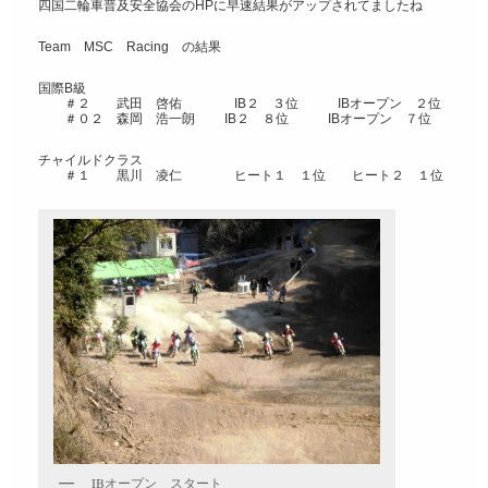
四国二輪車普及安全協会のHPに早速結果がアップされてましたね
Team MSC Racing の結果
国際B級
＃２ 武田 啓佑 IB２ ３位 IBオープン ２位
＃０２ 森岡 浩一朗 IB２ ８位 IBオープン ７位
チャイルドクラス
＃１ 黒川 凌仁 ヒート１ １位 ヒート２ １位
IBオープン スタート