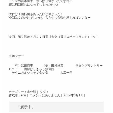
トップの宮本選手、やっぱり速かったですねー
僕は周回遅れになってしまった(-_-;)
凌仁は１回転倒もあったけど速かった！
今回は２台だけでしたが、もう少し台数が増えればいいなー
次回、第２戦は４月２７日香川大会（香川スポーツランド）です！
スポンサー
（有）武田商事 （株）田村林業 サタケプリントサー
ビス 岡部はりきゅう接骨院
テクニカルショップタケダ 大工一平
カテゴリー：
未分類
｜ タグ：
作成者：kou｜
コメントはありません
｜ 2014年3月17日
「展示中」