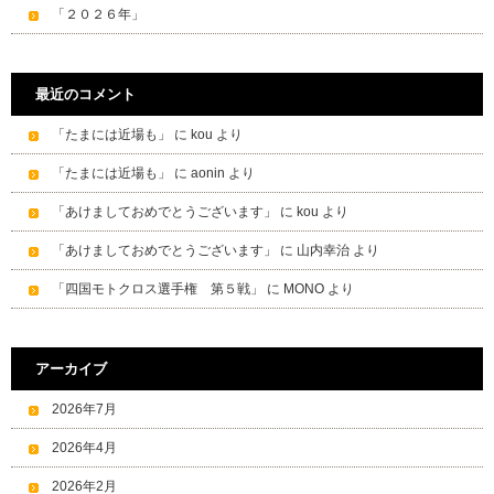
「２０２６年」
最近のコメント
「たまには近場も」
に
kou
より
「たまには近場も」
に
aonin
より
「あけましておめでとうございます」
に
kou
より
「あけましておめでとうございます」
に
山内幸治
より
「四国モトクロス選手権 第５戦」
に
MONO
より
アーカイブ
2026年7月
2026年4月
2026年2月