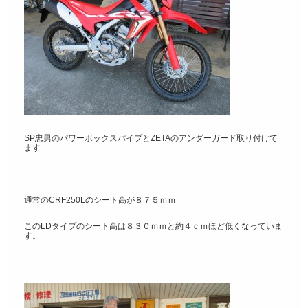
SP忠男のパワーボックスパイプとZETAのアンダーガード取り付けて
ます
通常のCRF250Lのシート高が８７５ｍｍ
このLDタイプのシート高は８３０ｍｍと約４ｃｍほど低くなっていま
す。